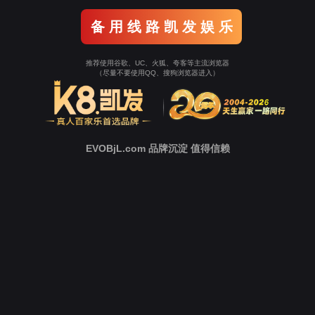
备 用 线 路 凯 发 娱 乐
推荐使用谷歌、UC、火狐、夸客等主流浏览器
（尽量不要使用QQ、搜狗浏览器进入）
EVOBjL.com 品牌沉淀 值得信赖