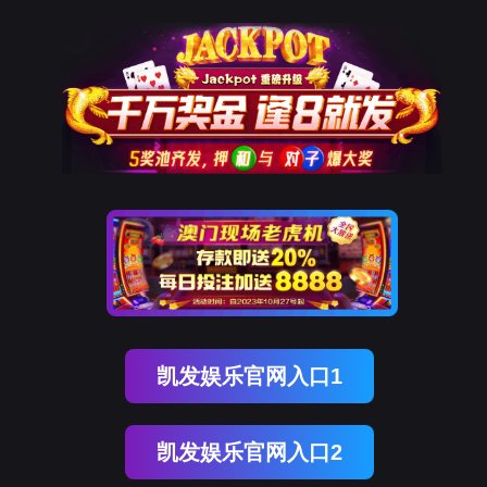
K8凯发国际
繁
EN
产品中心
新一代信息技术深度赋能，重塑公共资源配置格
局， 加速城市精细化治理进程，铸就智慧城市新篇
章，共筑全球安全新防线。
K8凯发国际
·
产品中心
·
AI云计算