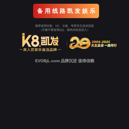
产品介绍
产品优势
智慧城管综合管理系统
建设智慧城管综合管理系统，丰富多维业务服
务，形成市容画像的空间要素，促进多部
门合作，解决城管行业各类“城市
病”，深度优化城市管理质量。
产品优势