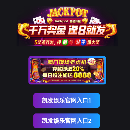
凯发娱乐官网入口1
凯发娱乐官网入口2